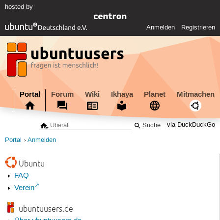
hosted by
Anmelden
Registrieren
Portal
Forum
Wiki
Ikhaya
Planet
Mitmachen
via DuckDuckGo
Portal
Anmelden
Ubuntu
FAQ
Verein
ubuntuusers.de