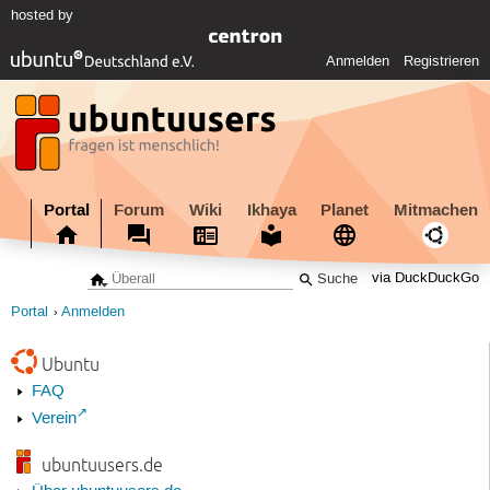
hosted by
Anmelden
Registrieren
Portal
Forum
Wiki
Ikhaya
Planet
Mitmachen
via DuckDuckGo
Portal
Anmelden
Ubuntu
FAQ
Verein
ubuntuusers.de