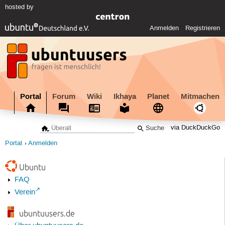
hosted by
Anmelden
Registrieren
Portal
Forum
Wiki
Ikhaya
Planet
Mitmachen
via DuckDuckGo
Portal
Anmelden
Ubuntu
FAQ
Verein
ubuntuusers.de