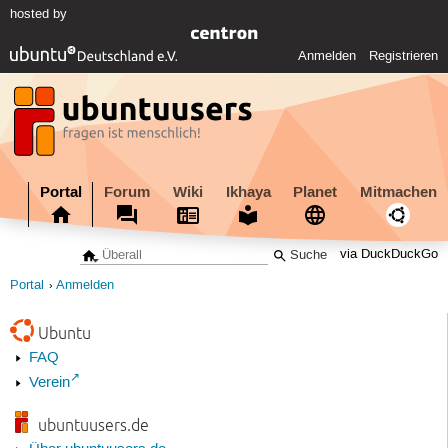
hosted by
Anmelden
Registrieren
Portal
Forum
Wiki
Ikhaya
Planet
Mitmachen
via DuckDuckGo
Portal
Anmelden
Ubuntu
FAQ
Verein
ubuntuusers.de