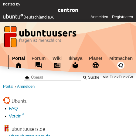
hosted by
Anmelden
Registrieren
Portal
Forum
Wiki
Ikhaya
Planet
Mitmachen
via DuckDuckGo
Portal
Anmelden
Ubuntu
FAQ
Verein
ubuntuusers.de