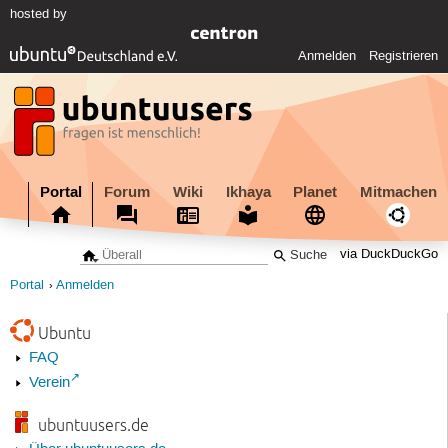
hosted by
Anmelden
Registrieren
Portal
Forum
Wiki
Ikhaya
Planet
Mitmachen
via DuckDuckGo
Portal
Anmelden
Ubuntu
FAQ
Verein
ubuntuusers.de