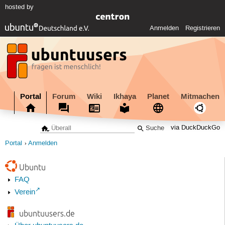
hosted by
Anmelden
Registrieren
Portal
Forum
Wiki
Ikhaya
Planet
Mitmachen
via DuckDuckGo
Portal
Anmelden
Ubuntu
FAQ
Verein
ubuntuusers.de