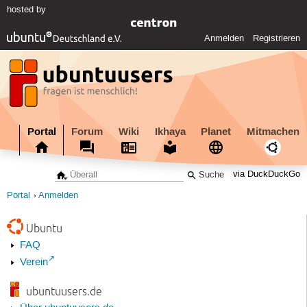
hosted by
Anmelden
Registrieren
Portal
Forum
Wiki
Ikhaya
Planet
Mitmachen
via DuckDuckGo
Portal
Anmelden
Ubuntu
FAQ
Verein
ubuntuusers.de