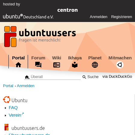
hosted by
Anmelden
Registrieren
Portal
Forum
Wiki
Ikhaya
Planet
Mitmachen
via DuckDuckGo
Portal
Anmelden
Ubuntu
FAQ
Verein
ubuntuusers.de