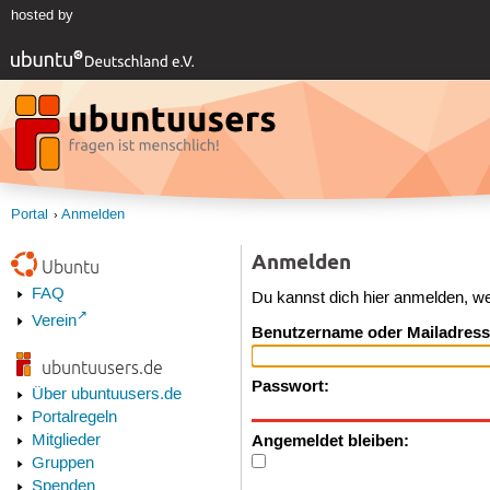
hosted by
Portal
Anmelden
Anmelden
Ubuntu
FAQ
Du kannst dich hier anmelden, w
Verein
Benutzername oder Mailadress
ubuntuusers.de
Passwort:
Über ubuntuusers.de
Portalregeln
Angemeldet bleiben:
Mitglieder
Gruppen
Spenden