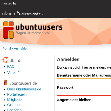
hosted by
Portal
Anmelden
Anmelden
Ubuntu
FAQ
Du kannst dich hier anmelden, w
Verein
Benutzername oder Mailadress
ubuntuusers.de
Passwort:
Über ubuntuusers.de
Portalregeln
Angemeldet bleiben:
Mitglieder
Gruppen
Spenden