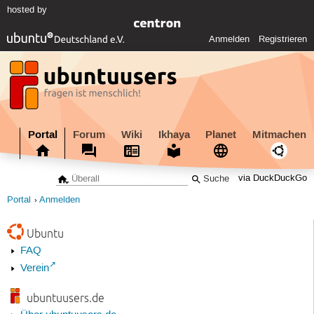
hosted by
Anmelden
Registrieren
Portal
Forum
Wiki
Ikhaya
Planet
Mitmachen
via DuckDuckGo
Portal
Anmelden
Ubuntu
FAQ
Verein
ubuntuusers.de