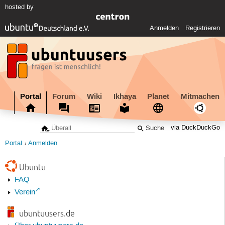
hosted by
Anmelden
Registrieren
Portal
Forum
Wiki
Ikhaya
Planet
Mitmachen
via DuckDuckGo
Portal
Anmelden
Ubuntu
FAQ
Verein
ubuntuusers.de