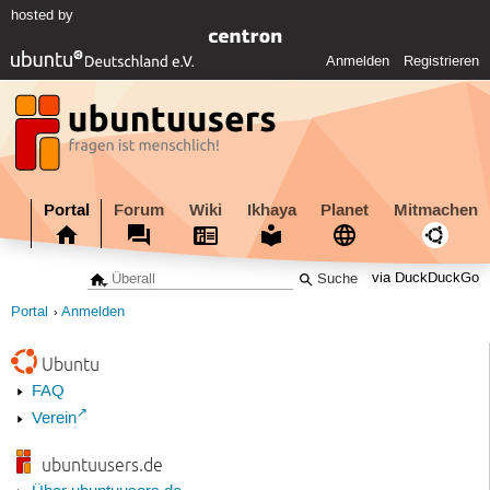
hosted by
Anmelden
Registrieren
Portal
Forum
Wiki
Ikhaya
Planet
Mitmachen
via DuckDuckGo
Portal
Anmelden
Ubuntu
FAQ
Verein
ubuntuusers.de