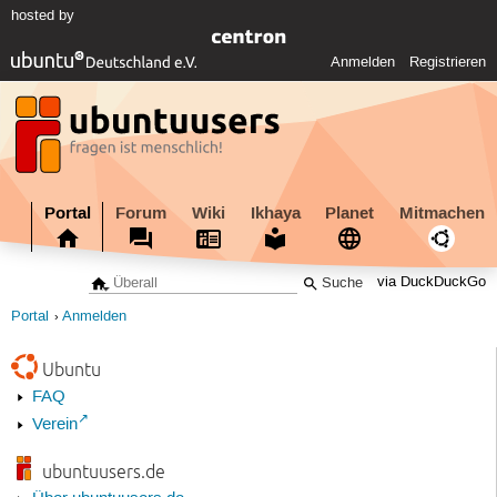
hosted by
Anmelden
Registrieren
Portal
Forum
Wiki
Ikhaya
Planet
Mitmachen
via DuckDuckGo
Portal
Anmelden
Ubuntu
FAQ
Verein
ubuntuusers.de