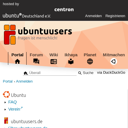
hosted by
Anmelden
Registrieren
Portal
Forum
Wiki
Ikhaya
Planet
Mitmachen
via DuckDuckGo
Portal
Anmelden
Ubuntu
FAQ
Verein
ubuntuusers.de