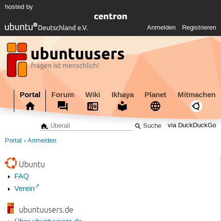
hosted by
Anmelden
Registrieren
Portal
Forum
Wiki
Ikhaya
Planet
Mitmachen
via DuckDuckGo
Portal
Anmelden
Ubuntu
FAQ
Verein
ubuntuusers.de