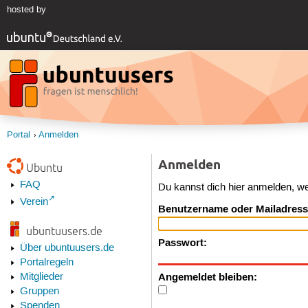
hosted by
Portal
Anmelden
Anmelden
Ubuntu
FAQ
Du kannst dich hier anmelden, w
Verein
Benutzername oder Mailadress
ubuntuusers.de
Passwort:
Über ubuntuusers.de
Portalregeln
Angemeldet bleiben:
Mitglieder
Gruppen
Spenden