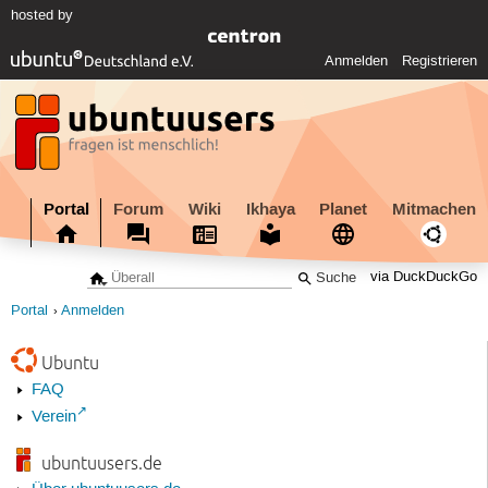
hosted by
Anmelden
Registrieren
Portal
Forum
Wiki
Ikhaya
Planet
Mitmachen
via DuckDuckGo
Portal
Anmelden
Ubuntu
FAQ
Verein
ubuntuusers.de