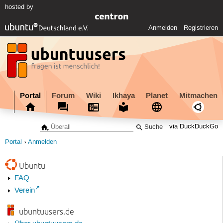
hosted by
Anmelden
Registrieren
Portal
Forum
Wiki
Ikhaya
Planet
Mitmachen
via DuckDuckGo
Portal
Anmelden
Ubuntu
FAQ
Verein
ubuntuusers.de