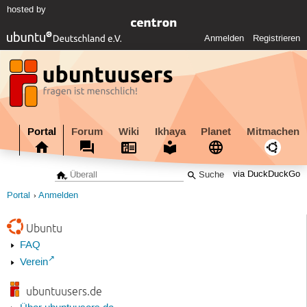
hosted by
Anmelden
Registrieren
Portal
Forum
Wiki
Ikhaya
Planet
Mitmachen
via DuckDuckGo
Portal
Anmelden
Ubuntu
FAQ
Verein
ubuntuusers.de