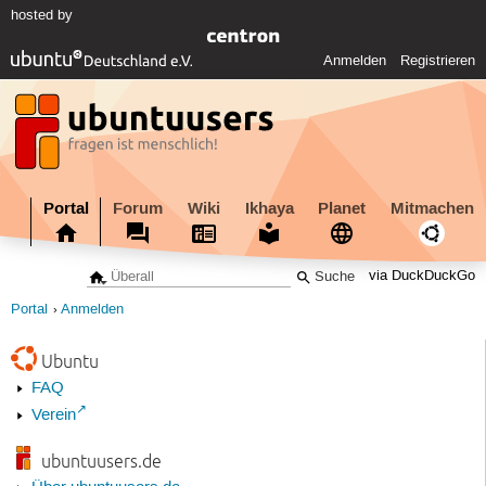
hosted by
Anmelden
Registrieren
Portal
Forum
Wiki
Ikhaya
Planet
Mitmachen
via DuckDuckGo
Portal
Anmelden
Ubuntu
FAQ
Verein
ubuntuusers.de