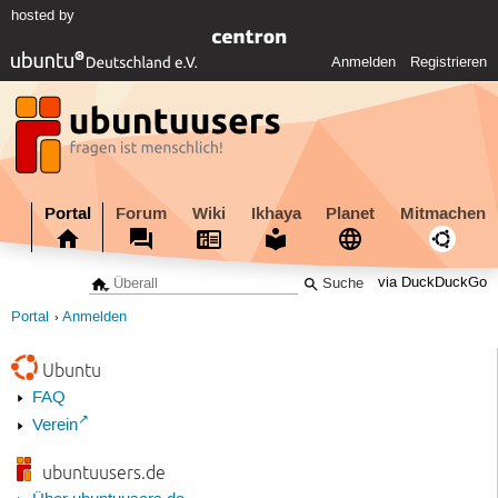
hosted by
Anmelden
Registrieren
Portal
Forum
Wiki
Ikhaya
Planet
Mitmachen
via DuckDuckGo
Portal
Anmelden
Ubuntu
FAQ
Verein
ubuntuusers.de