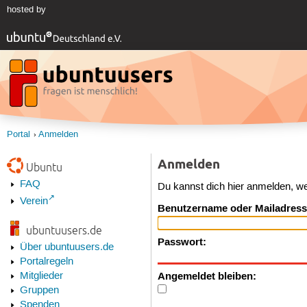
hosted by
Portal
Anmelden
Anmelden
Ubuntu
FAQ
Du kannst dich hier anmelden, w
Verein
Benutzername oder Mailadress
ubuntuusers.de
Passwort:
Über ubuntuusers.de
Portalregeln
Angemeldet bleiben:
Mitglieder
Gruppen
Spenden