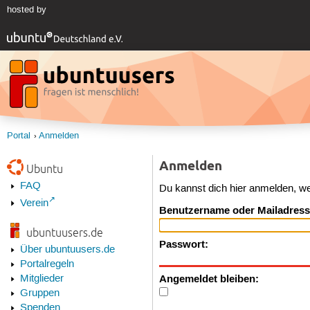
hosted by
Portal
Anmelden
Anmelden
Ubuntu
FAQ
Du kannst dich hier anmelden, w
Verein
Benutzername oder Mailadress
ubuntuusers.de
Passwort:
Über ubuntuusers.de
Portalregeln
Angemeldet bleiben:
Mitglieder
Gruppen
Spenden