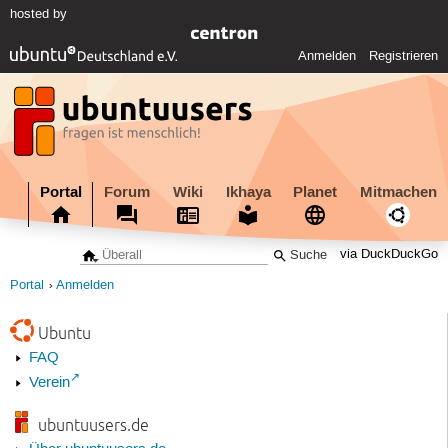
hosted by
Anmelden
Registrieren
Portal
Forum
Wiki
Ikhaya
Planet
Mitmachen
via DuckDuckGo
Portal
Anmelden
Ubuntu
FAQ
Verein
ubuntuusers.de