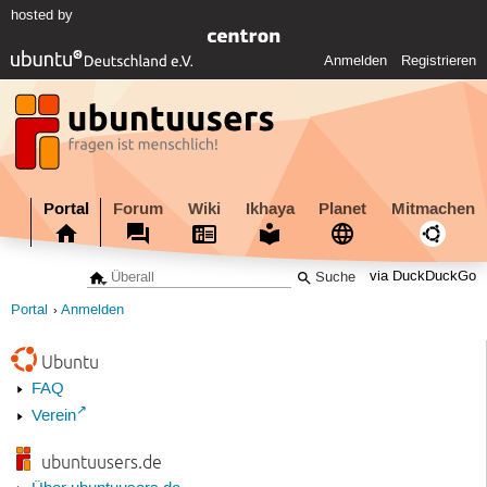
hosted by
Anmelden
Registrieren
Portal
Forum
Wiki
Ikhaya
Planet
Mitmachen
via DuckDuckGo
Portal
Anmelden
Ubuntu
FAQ
Verein
ubuntuusers.de