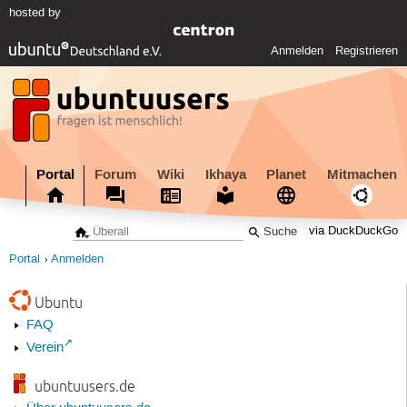
hosted by
Anmelden
Registrieren
Portal
Forum
Wiki
Ikhaya
Planet
Mitmachen
via DuckDuckGo
Portal
Anmelden
Ubuntu
FAQ
Verein
ubuntuusers.de