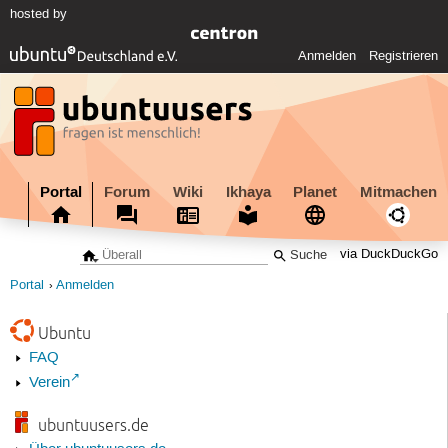
hosted by
Anmelden
Registrieren
Portal
Forum
Wiki
Ikhaya
Planet
Mitmachen
via DuckDuckGo
Portal
Anmelden
Ubuntu
FAQ
Verein
ubuntuusers.de