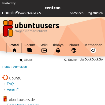
hosted by
Anmelden
Registrieren
Portal
Forum
Wiki
Ikhaya
Planet
Mitmachen
via DuckDuckGo
Portal
Anmelden
Ubuntu
FAQ
Verein
ubuntuusers.de