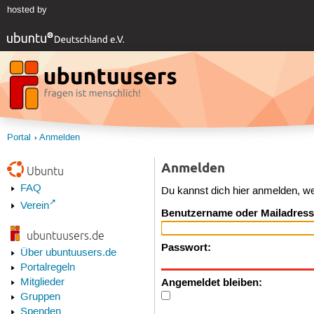
hosted by
Portal
Anmelden
Anmelden
Ubuntu
FAQ
Du kannst dich hier anmelden, w
Verein
Benutzername oder Mailadress
ubuntuusers.de
Passwort:
Über ubuntuusers.de
Portalregeln
Angemeldet bleiben:
Mitglieder
Gruppen
Spenden