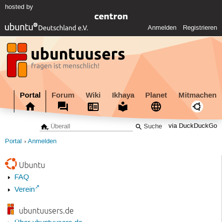
hosted by
Anmelden
Registrieren
Portal
Forum
Wiki
Ikhaya
Planet
Mitmachen
via DuckDuckGo
Portal
Anmelden
Ubuntu
FAQ
Verein
ubuntuusers.de