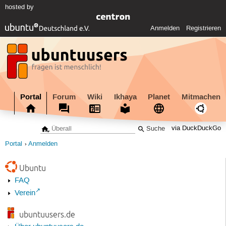
hosted by
Anmelden
Registrieren
Portal
Forum
Wiki
Ikhaya
Planet
Mitmachen
via DuckDuckGo
Portal
Anmelden
Ubuntu
FAQ
Verein
ubuntuusers.de