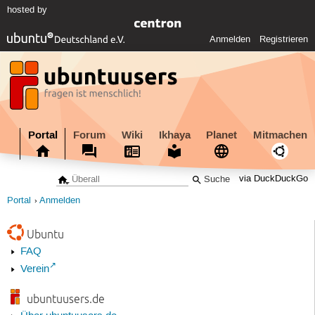
hosted by
Anmelden
Registrieren
Portal
Forum
Wiki
Ikhaya
Planet
Mitmachen
via DuckDuckGo
Portal
Anmelden
Ubuntu
FAQ
Verein
ubuntuusers.de