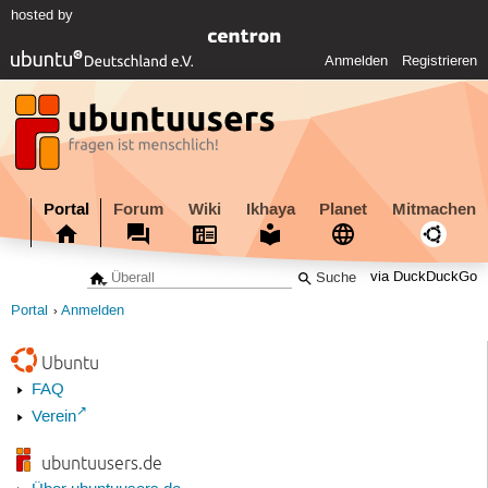
hosted by
Anmelden
Registrieren
Portal
Forum
Wiki
Ikhaya
Planet
Mitmachen
via DuckDuckGo
Portal
Anmelden
Ubuntu
FAQ
Verein
ubuntuusers.de