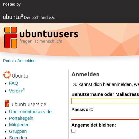
hosted by
Portal
Anmelden
Anmelden
Ubuntu
FAQ
Du kannst dich hier anmelden, w
Verein
Benutzername oder Mailadress
ubuntuusers.de
Passwort:
Über ubuntuusers.de
Portalregeln
Angemeldet bleiben:
Mitglieder
Gruppen
Spenden