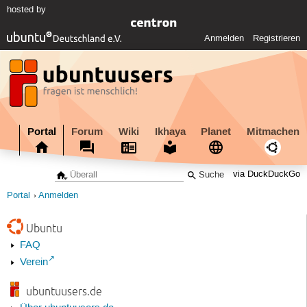
hosted by
Anmelden
Registrieren
Portal
Forum
Wiki
Ikhaya
Planet
Mitmachen
via DuckDuckGo
Portal
Anmelden
Ubuntu
FAQ
Verein
ubuntuusers.de