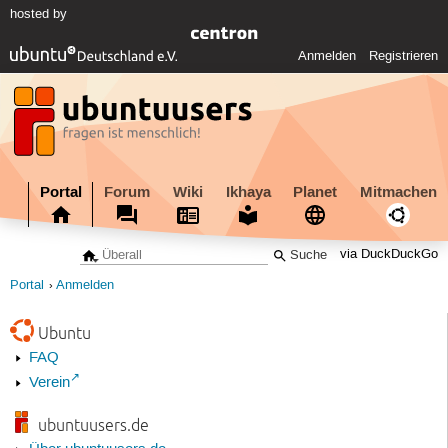
hosted by
Anmelden
Registrieren
Portal
Forum
Wiki
Ikhaya
Planet
Mitmachen
via DuckDuckGo
Portal
Anmelden
Ubuntu
FAQ
Verein
ubuntuusers.de