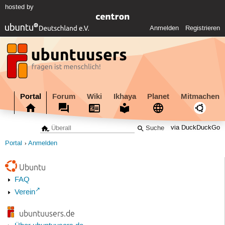
hosted by
Anmelden
Registrieren
Portal
Forum
Wiki
Ikhaya
Planet
Mitmachen
via DuckDuckGo
Portal
Anmelden
Ubuntu
FAQ
Verein
ubuntuusers.de