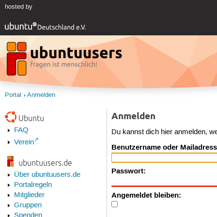
hosted by
Portal
Anmelden
Anmelden
Ubuntu
FAQ
Du kannst dich hier anmelden, w
Verein
Benutzername oder Mailadress
ubuntuusers.de
Passwort:
Über ubuntuusers.de
Portalregeln
Angemeldet bleiben:
Mitglieder
Gruppen
Spenden