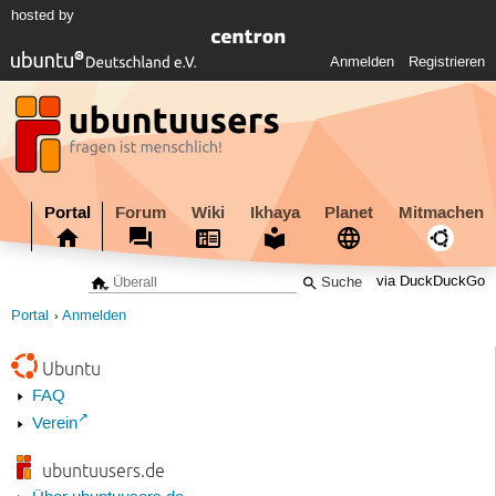
hosted by
Anmelden
Registrieren
Portal
Forum
Wiki
Ikhaya
Planet
Mitmachen
via DuckDuckGo
Portal
Anmelden
Ubuntu
FAQ
Verein
ubuntuusers.de