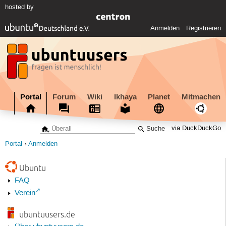
hosted by
Anmelden
Registrieren
Portal
Forum
Wiki
Ikhaya
Planet
Mitmachen
via DuckDuckGo
Portal
Anmelden
Ubuntu
FAQ
Verein
ubuntuusers.de