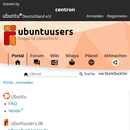
hosted by
Anmelden
Registrieren
Portal
Forum
Wiki
Ikhaya
Planet
Mitmachen
via DuckDuckGo
Portal
Anmelden
Ubuntu
FAQ
Verein
ubuntuusers.de