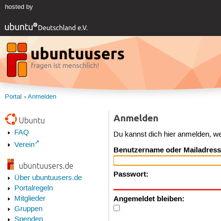
hosted by
Portal
Anmelden
Anmelden
Ubuntu
FAQ
Du kannst dich hier anmelden, w
Verein
Benutzername oder Mailadress
ubuntuusers.de
Passwort:
Über ubuntuusers.de
Portalregeln
Angemeldet bleiben:
Mitglieder
Gruppen
Spenden