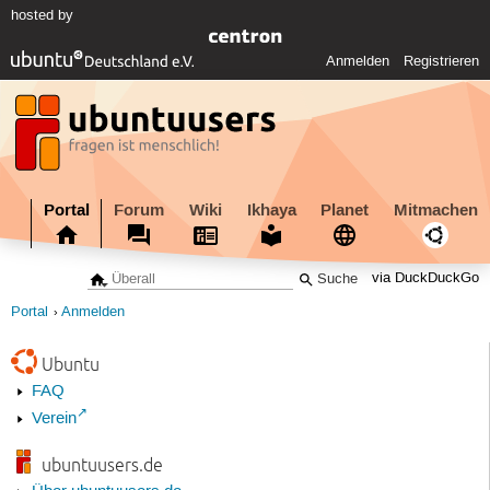
hosted by
Anmelden
Registrieren
Portal
Forum
Wiki
Ikhaya
Planet
Mitmachen
via DuckDuckGo
Portal
Anmelden
Ubuntu
FAQ
Verein
ubuntuusers.de