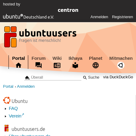
hosted by
Anmelden
Registrieren
Portal
Forum
Wiki
Ikhaya
Planet
Mitmachen
via DuckDuckGo
Portal
Anmelden
Ubuntu
FAQ
Verein
ubuntuusers.de