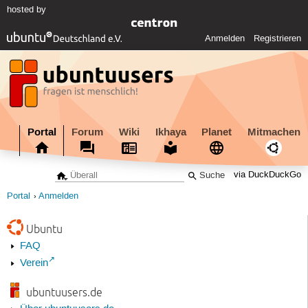
hosted by
Anmelden
Registrieren
Portal
Forum
Wiki
Ikhaya
Planet
Mitmachen
via DuckDuckGo
Portal
Anmelden
Ubuntu
FAQ
Verein
ubuntuusers.de