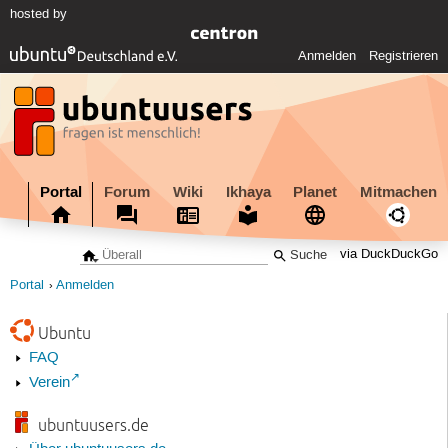
hosted by
Anmelden
Registrieren
Portal
Forum
Wiki
Ikhaya
Planet
Mitmachen
via DuckDuckGo
Portal
Anmelden
Ubuntu
FAQ
Verein
ubuntuusers.de