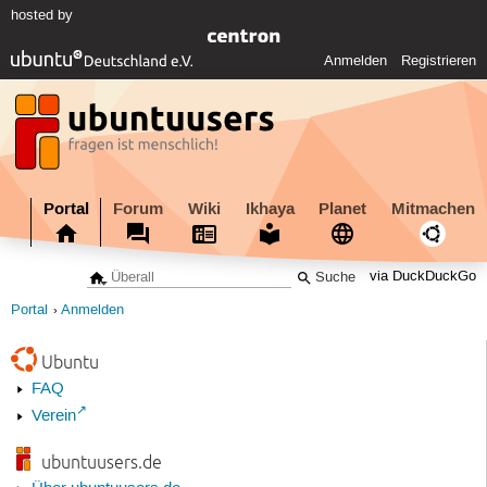
hosted by
Anmelden
Registrieren
Portal
Forum
Wiki
Ikhaya
Planet
Mitmachen
via DuckDuckGo
Portal
Anmelden
Ubuntu
FAQ
Verein
ubuntuusers.de