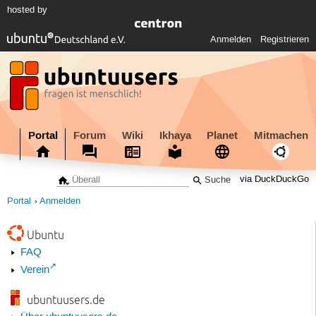
hosted by
Anmelden
Registrieren
Portal
Forum
Wiki
Ikhaya
Planet
Mitmachen
via DuckDuckGo
Portal
Anmelden
Ubuntu
FAQ
Verein
ubuntuusers.de